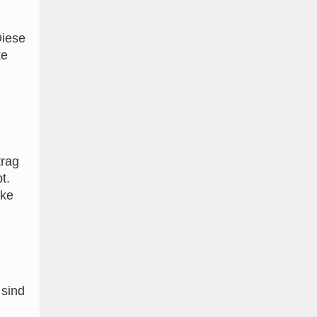
Diese
ke
trag
t.
cke
 sind