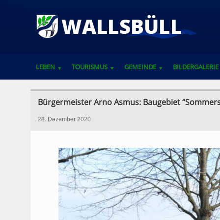
LEBEN
TOURISMUS
GEMEINDE
BILDERGALERIE
VEREINE, VERBÄNDE UND ANSPRECHPARTNER
Bürgermeister Arno Asmus: Baugebiet “Sommers 
28. Dezember 2020