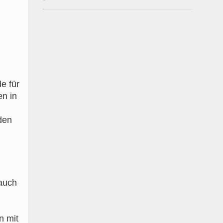
e für
en in
den
 auch
n mit