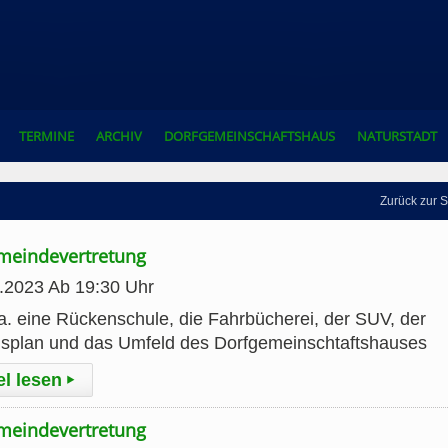
TERMINE
ARCHIV
DORFGEMEINSCHAFTSHAUS
NATURSTADT
Zurück zur S
emeindevertretung
9.2023 Ab 19:30 Uhr
. eine Rückenschule, die Fahrbücherei, der SUV, der
gsplan und das Umfeld des Dorfgemeinschtaftshauses
el lesen
▸
emeindevertretung