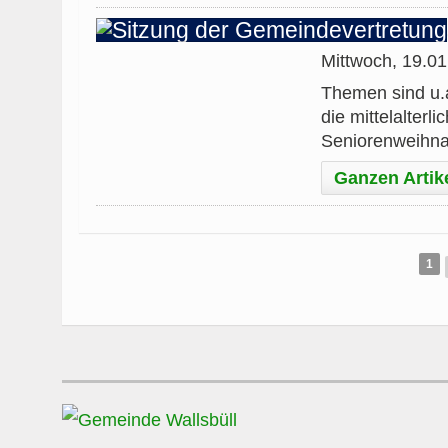
Mittwoch, 19.0
Themen sind u.a
die mittelalterl
Seniorenweihnac
Ganzen Artik
1