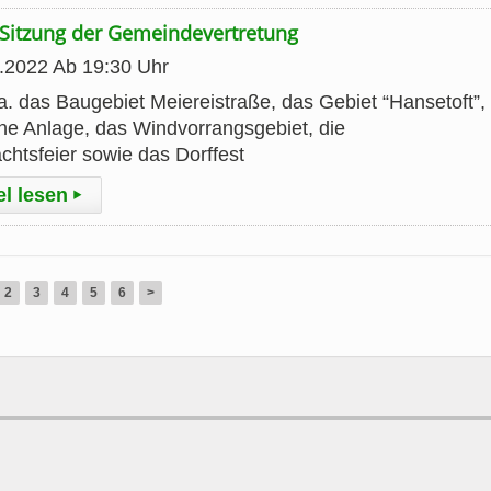
Sitzung der Gemeindevertretung
1.2022 Ab 19:30 Uhr
. das Baugebiet Meiereistraße, das Gebiet “Hansetoft”,
iche Anlage, das Windvorrangsgebiet, die
htsfeier sowie das Dorffest
el lesen
▸
2
3
4
5
6
>