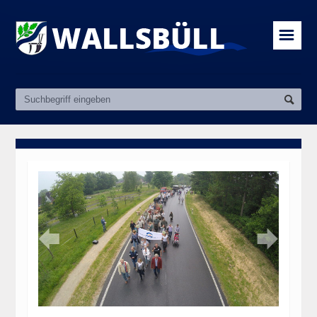
☰

