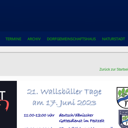
TERMINE
ARCHIV
DORFGEMEINSCHAFTSHAUS
NATURSTADT
Zurück zur Startse