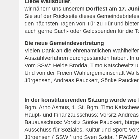
Liebe Wallsbüller
,
wir nähern uns unserem
Dorffest am 17. Jun
Sie auf der Rückseite dieses Gemeindebriefes
den nächsten Tagen von Tür zu Tür und biet
auch gerne Sach- oder Geldspenden für die 
Die neue Gemeindevertretung
Vielen Dank an die ehrenamtlichen Wahlhelfer/
Auszählverfahren durchgestanden haben. In un
Vom SSW: Heide Brodda, Timo Katschewitz un
Und von der Freien Wählergemeinschaft Walls
Jürgensen, Andreas Pauckert, Sönke Pauckert
In der konstituierenden Sitzung wurde wie 
Bgm. Arno Asmus, 1. St. Bgm. Timo Katschewit
Haupt- und Finanzausschuss: Vorsitz Andreas
Bauausschuss: Vorsitz Sönke Pauckert, bürge
Ausschuss für Soziales, Kultur und Sport: Vors
Jürgensen ( SSW ) und Sven Szidat ( FWGW 