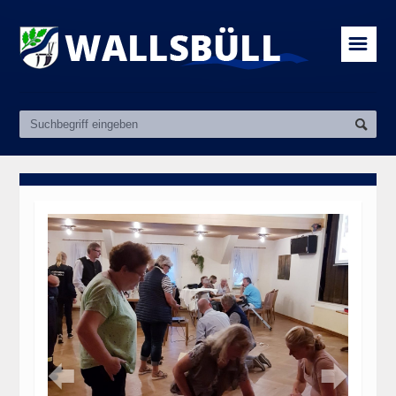
☰

