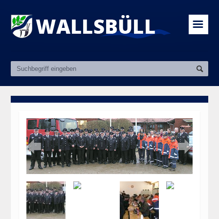
☰

