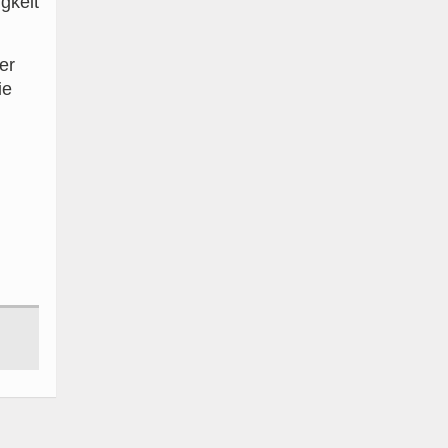
igkeit
er
ie