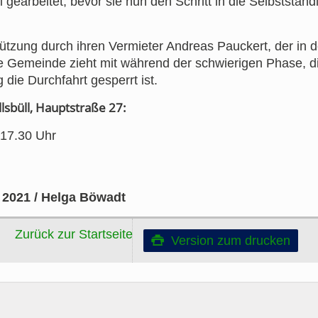
 gearbeitet, bevor sie nun den Schritt in die Selbstständ
tützung durch ihren Vermieter Andreas Pauckert, der in d
ie Gemeinde zieht mit während der schwierigen Phase, d
die Durchfahrt gesperrt ist.
lsbüll, Hauptstraße 27:
 17.30 Uhr
 2021 / Helga Böwadt
Zurück zur Startseite
Version zum drucken
