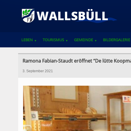
LEBEN
TOURISMUS
GEMEINDE
BILDERGALERIE
VEREINE, VERBÄNDE UND ANSPRECHPARTNER
Ramona Fabian-Staudt eröffnet “De lütte Koopma
3. September 2021