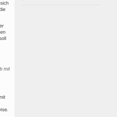
 sich
die
er
ben
oll
b mit
mit
vise.