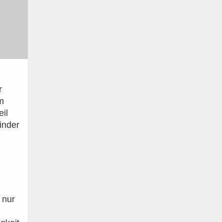
r
m
il
inder
 nur