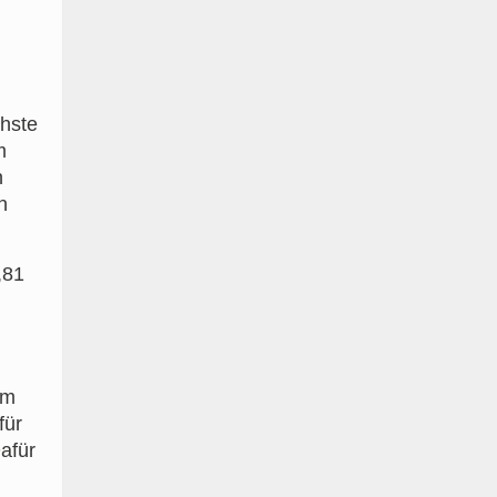
chste
m
h
n
,81
im
für
afür