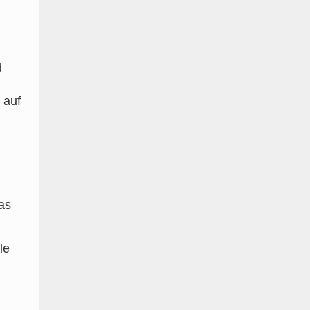
d
 auf
as
le