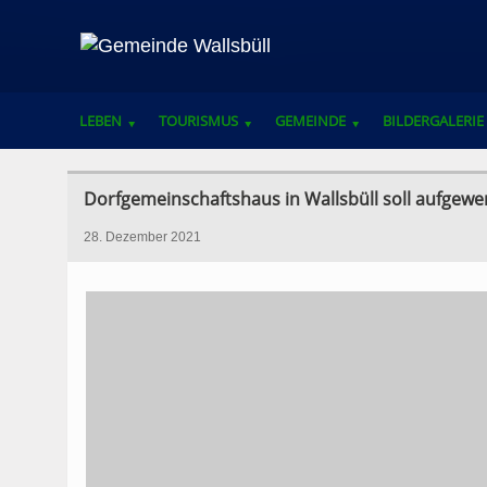
LEBEN
TOURISMUS
GEMEINDE
BILDERGALERIE
VEREINE, VERBÄNDE UND ANSPRECHPARTNER
Dorfgemeinschaftshaus in Wallsbüll soll aufgewe
28. Dezember 2021