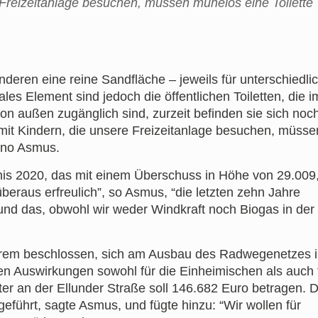
 Freizeitanlage besuchen, müssen mühelos eine Toilette
eren eine reine Sandfläche – jeweils für unterschiedli
les Element sind jedoch die öffentlichen Toiletten, die i
n außen zugänglich sind, zurzeit befinden sie sich noc
mit Kindern, die unsere Freizeitanlage besuchen, müsse
Arno Asmus.
is 2020, das mit einem Überschuss in Höhe von 29.009
eraus erfreulich”, so Asmus, “die letzten zehn Jahre
und das, obwohl wir weder Windkraft noch Biogas in der
erem beschlossen, sich am Ausbau des Radwegenetzes 
tiven Auswirkungen sowohl für die Einheimischen als auch 
ter an der Ellunder Straße soll 146.682 Euro betragen. D
ührt, sagte Asmus, und fügte hinzu: “Wir wollen für