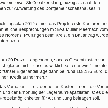
ie ein leiser Stoßseufzer klang, bezog sich auf den
en zur Aufwertung des Dorfgemeinschaftshauses in
klungsplan 2019 erhielt das Projekt erste Konturen un
lgten etliche Besprechungen mit Eva Müller-Meernach vom
s Nordens, Prüfungen beim Kreis, ein Bauantrag wurde
onferenzen.
ng um 20 Prozent angehoben, sodass Gesamtkosten von
ch glaube nicht, dass es wirklich so teuer wird”, meinte
 “Unser Eigenanteil läge dann bei rund 168.195 Euro, d
einen Kredit aufnehmen.”
das Vorhaben – trotz der hohen Kosten – denn die Vortei
en und der Erhöhung der Lagerraumkapazitäten ist es die
eizeitmöglichkeiten für Alt und Jung beitragen soll.