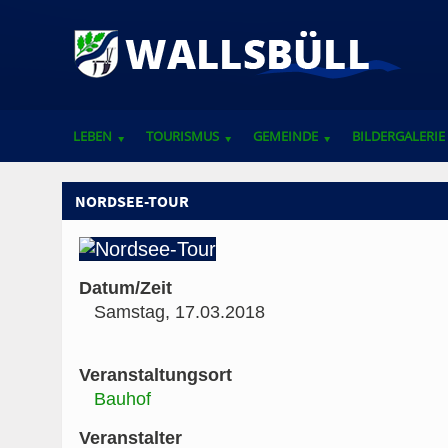
LEBEN
TOURISMUS
GEMEINDE
BILDERGALERIE
VEREINE, VERBÄNDE UND ANSPRECHPARTNER
NORDSEE-TOUR
Datum/Zeit
Samstag, 17.03.2018
Veranstaltungsort
Bauhof
Veranstalter