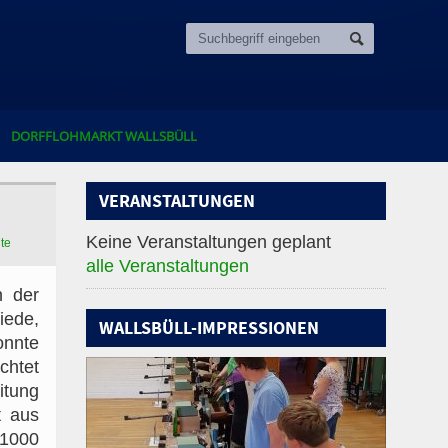
DORFFLOHMARKT WALLSBÜLL
VERANSTALTUNGEN
Keine Veranstaltungen geplant
ite
alle Veranstaltungen
n der
iede,
WALLSBÜLL-IMPRESSIONEN
onnte
chtet
itung
t aus
 1000