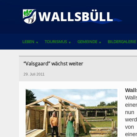
LEBEN
TOURISMUS
GEMEINDE
BILDERGALERIE
VEREINE, VERBÄNDE UND ANSPRECHPARTNER
“Valsgaard” wächst weiter
29. Juli 2011
Wall
Wall
eine
nun 
werd
von 
eine