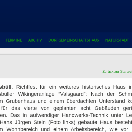
TERMINE
ARCHIV
DORFGEMEINSCHAFTSHAUS
NATURSTADT
Zurück zur Startse
sbüll
: Richtfest für ein weiteres historisches Haus i
sbüller Wikingeranlage “Valsgaard”: Nach der Schm
m Grubenhaus und einem überdachten Unterstand k
für das vierte von geplanten acht Gebäuden geri
en. Das in aufwendiger Handwerks-Technik unter Le
Hans Jürgen Stein (Foto links) gebaute Haus besteh
m Wohnbereich und einem Arbeitsbereich, wie vor