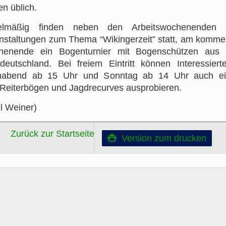
en üblich.
elmäßig finden neben den Arbeitswochenenden 
nstaltungen zum Thema “Wikingerzeit” statt, am komm
enende ein Bogenturnier mit Bogenschützen aus
deutschland. Bei freiem Eintritt können Interessier
nabend ab 15 Uhr und Sonntag ab 14 Uhr auch ei
 Reiterbögen und Jagdrecurves ausprobieren.
el Weiner)
Zurück zur Startseite
Version zum drucken
