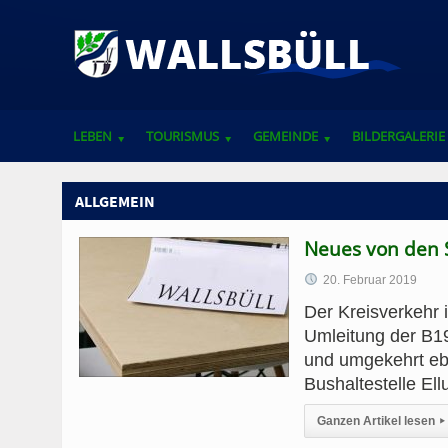
LEBEN
TOURISMUS
GEMEINDE
BILDERGALERIE
VEREINE, VERBÄNDE UND ANSPRECHPARTNER
ALLGEMEIN
Neues von den 
20. Februar 2019
Der Kreisverkehr 
Umleitung der B19
und umgekehrt ebe
Bushaltestelle Ell
Ganzen Artikel lesen
▸