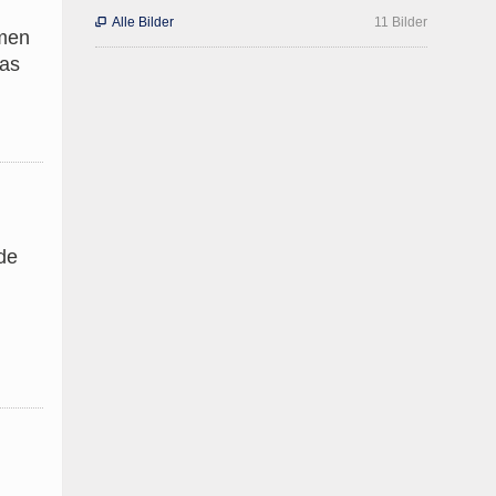
Alle Bilder
11 Bilder

hmen
das
de