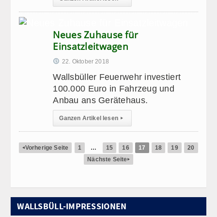
Neues Zuhause für
Einsatzleitwagen
22. Oktober 2018
Wallsbüller Feuerwehr investiert
100.000 Euro in Fahrzeug und
Anbau ans Gerätehaus.
Ganzen Artikel lesen
▸
Vorherige Seite
1
…
15
16
17
18
19
20
◂
Nächste Seite
▸
WALLSBÜLL-IMPRESSIONEN